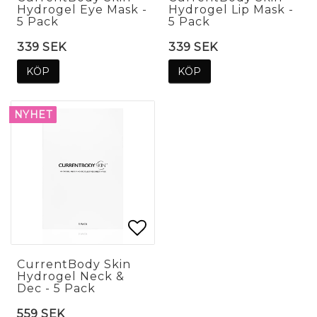
Hydrogel Eye Mask -
Hydrogel Lip Mask -
5 Pack
5 Pack
339 SEK
339 SEK
KÖP
KÖP
NYHET
Lägg till i favoritlis
Lägg till i favoritlis
CurrentBody Skin
Hydrogel Neck &
Dec - 5 Pack
559 SEK