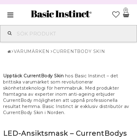
0
VARUMÄRKEN
BEAUTY & HUDVÅRD
VARUMÄRKEN
CURRENTBODY SKIN
SEXUELL HÄLSA
Upptäck CurrentBody Skin
hos Basic Instinct – det
brittiska varumärket som revolutionerar
skönhetsteknologi för hemmabruk. Med produkter
framtagna av experter inom anti-ageing erbjuder
CurrentBody möjligheten att uppnå professionella
resultat hemma. Basic Instinct är exklusiv distributör av
CurrentBody Skin i Norden.
LED-Ansiktsmask – CurrentBodys