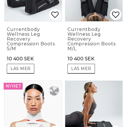
Lägg till i favoritlis
Lägg till i favoritlis
Lägg
Lägg
Currentbody
Currentbody
Wellness Leg
Wellness Leg
Recovery
Recovery
Compression Boots
Compression Boots
S/M
M/L
10 400 SEK
10 400 SEK
LÄS MER
LÄS MER
NYHET