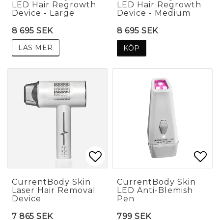
LED Hair Regrowth
LED Hair Regrowth
Device - Large
Device - Medium
8 695 SEK
8 695 SEK
LÄS MER
KÖP
Lägg till i favoritlis
Lägg till i favoritlis
Lägg
Lägg
CurrentBody Skin
CurrentBody Skin
Laser Hair Removal
LED Anti-Blemish
Device
Pen
7 865 SEK
799 SEK