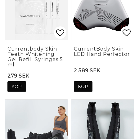
Lägg till i favoritlis
Lägg
Lägg
Currentbody Skin
CurrentBody Skin
Teeth Whitening
LED Hand Perfector
Gel Refill Syringes 5
ml
2 589 SEK
279 SEK
KÖP
KÖP