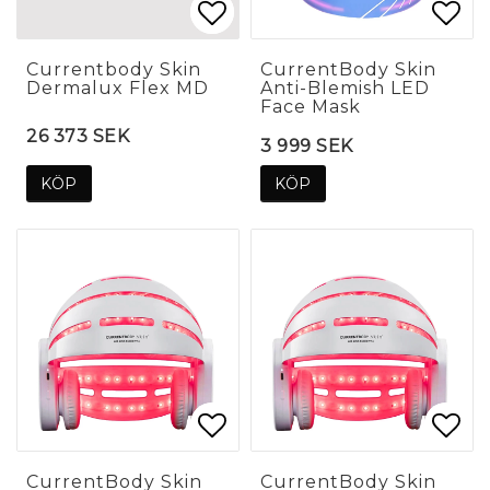
Lägg till i favoritlis
Lägg till i favoritlis
Lägg
Lägg
Currentbody Skin
CurrentBody Skin
Dermalux Flex MD
Anti-Blemish LED
Face Mask
26 373 SEK
3 999 SEK
KÖP
KÖP
Lägg till i favoritlis
Lägg till i favoritlis
Lägg
Lägg
CurrentBody Skin
CurrentBody Skin