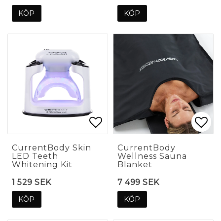
KÖP
KÖP
Lägg till i favoritlis
Lägg till i favoritlis
Lägg
Lägg
CurrentBody Skin
CurrentBody
LED Teeth
Wellness Sauna
Whitening Kit
Blanket
1 529 SEK
7 499 SEK
KÖP
KÖP