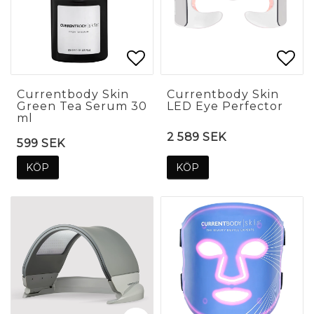
Lägg till i favoritlis
Lägg till i favoritlis
Lägg
Lägg
Currentbody Skin
Currentbody Skin
Green Tea Serum 30
LED Eye Perfector
ml
2 589 SEK
599 SEK
KÖP
KÖP