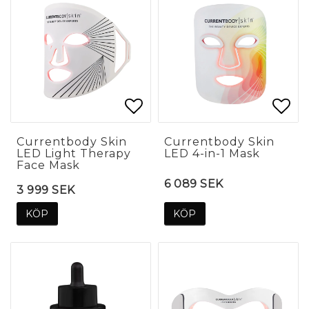
Lägg till i favoritlis
Lägg till i favoritlis
Lägg
Lägg
Currentbody Skin
Currentbody Skin
LED Light Therapy
LED 4-in-1 Mask
Face Mask
6 089 SEK
3 999 SEK
KÖP
KÖP