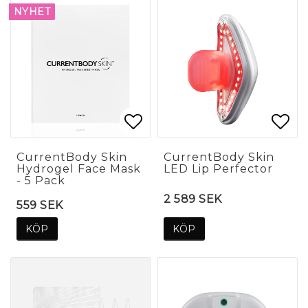
NYHET
Lägg till i favoritlis
Lägg till i favoritlis
Lägg
Lägg
CurrentBody Skin
CurrentBody Skin
Hydrogel Face Mask
LED Lip Perfector
- 5 Pack
2 589 SEK
559 SEK
KÖP
KÖP