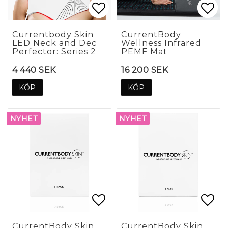
Lägg till i favoritlis
Lägg till i favoritlis
Lägg
Lägg
Currentbody Skin
CurrentBody
LED Neck and Dec
Wellness Infrared
Perfector: Series 2
PEMF Mat
4 440 SEK
16 200 SEK
KÖP
KÖP
NYHET
NYHET
Lägg till i favoritlis
Lägg till i favoritlis
Lägg
Lägg
CurrentBody Skin
CurrentBody Skin