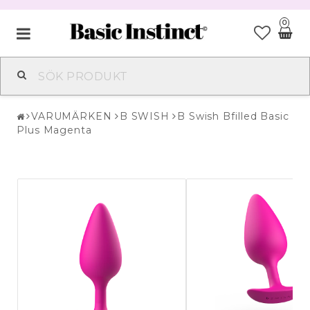
0
VARUMÄRKEN
BEAUTY & HUDVÅRD
VARUMÄRKEN
B SWISH
B Swish Bfilled Basic
SEXUELL HÄLSA
Plus Magenta