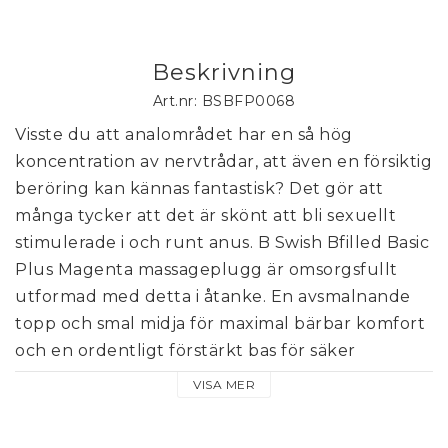
Beskrivning
Art.nr: BSBFP0068
Visste du att analområdet har en så hög 
koncentration av nervtrådar, att även en försiktig 
beröring kan kännas fantastisk? Det gör att 
många tycker att det är skönt att bli sexuellt 
stimulerade i och runt anus. B Swish Bfilled Basic 
Plus Magenta massageplugg är omsorgsfullt 
utformad med detta i åtanke. En avsmalnande 
topp och smal midja för maximal bärbar komfort 
och en ordentligt förstärkt bas för säker 
användning. På insidan av pluggen finns en fritt 
VISA MER
flytande vikt som skänker ännu mera njutning. 
Kroppen värmer dessutom upp silikonet till 