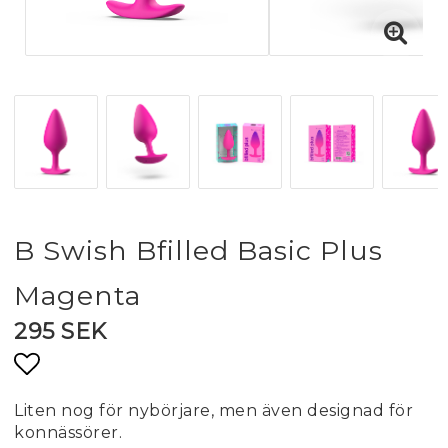
B Swish Bfilled Basic Plus
Magenta
295 SEK
Lägg till i favoritlistan
Liten nog för nybörjare, men även designad för
konnässörer.